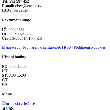
Tel:
382 587 452
E-mail:
obec@jetetice.cz
IDDS:
bwuap2g
Fakturační údaje
IČ:
00249734
DIČ:
CZ00249734
Účet:
6326271/0100, KB
Mapa webu
|
Prohlášení o přístupnosti
|
RSS
|
Prohlášení o cookies
Úřední hodiny
PO:
7:00-15:00
ÚT:
ST:
7:00-15:00
ČT:
PÁ:
Mapa