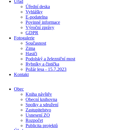
Úřad
Úřední deska
Vyhlášky
E-podatelna
Povinné informace
Výroční zprávy
GDPR
Fotogalerie
Současnost
Zima
Hasiči
Podolský a železniční most
Rybníky a čistička
Požár lesa - 15.7.2023
Kontakt
Obec
Kniha návštěv
Obecní knihovna
Spolky a sdružení
Zastupitelstvo
Usnesení ZO
Rozpočet
Publicita projektů