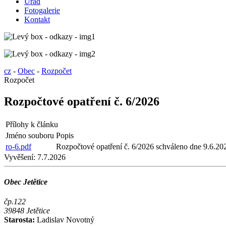
Úřad
Fotogalerie
Kontakt
cz
-
Obec
-
Rozpočet
Rozpočet
Rozpočtové opatření č. 6/2026
Přílohy k článku
Jméno souboru
Popis
ro-6.pdf
Rozpočtové opatření č. 6/2026 schváleno dne 9.6.20
Vyvěšení:
7.7.2026
Obec Jetětice
čp.122
39848 Jetětice
Starosta:
Ladislav Novotný