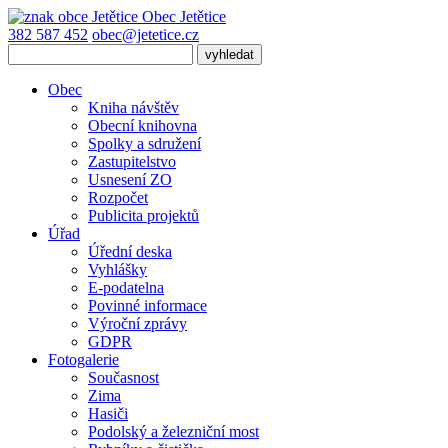
Obec
Jetětice
382 587 452
obec@jetetice.cz
Obec
Kniha návštěv
Obecní knihovna
Spolky a sdružení
Zastupitelstvo
Usnesení ZO
Rozpočet
Publicita projektů
Úřad
Úřední deska
Vyhlášky
E-podatelna
Povinné informace
Výroční zprávy
GDPR
Fotogalerie
Současnost
Zima
Hasiči
Podolský a železniční most