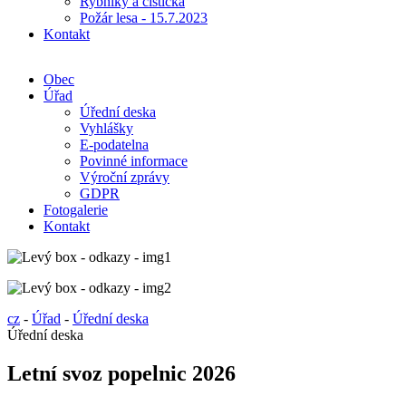
Rybníky a čistička
Požár lesa - 15.7.2023
Kontakt
Obec
Úřad
Úřední deska
Vyhlášky
E-podatelna
Povinné informace
Výroční zprávy
GDPR
Fotogalerie
Kontakt
cz
-
Úřad
-
Úřední deska
Úřední deska
Letní svoz popelnic 2026