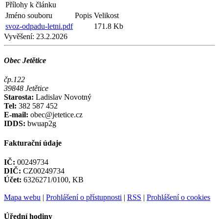
Přílohy k článku
Jméno souboru
Popis
Velikost
svoz-odpadu-letni.pdf
171.8 Kb
Vyvěšení:
23.2.2026
Obec Jetětice
čp.122
39848 Jetětice
Starosta:
Ladislav Novotný
Tel:
382 587 452
E-mail:
obec@jetetice.cz
IDDS:
bwuap2g
Fakturační údaje
IČ:
00249734
DIČ:
CZ00249734
Účet:
6326271/0100, KB
Mapa webu
|
Prohlášení o přístupnosti
|
RSS
|
Prohlášení o cookies
Úřední hodiny