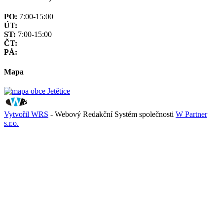
PO:
7:00-15:00
ÚT:
ST:
7:00-15:00
ČT:
PÁ:
Mapa
Vytvořil WRS
- Webový Redakční Systém společnosti
W Partner
s.r.o.