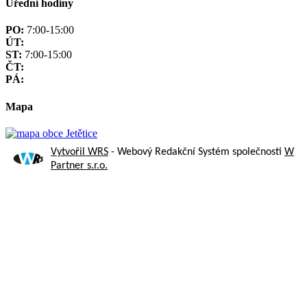
Úřední hodiny
PO:
7:00-15:00
ÚT:
ST:
7:00-15:00
ČT:
PÁ:
Mapa
Vytvořil WRS
- Webový Redakční Systém společnosti
W
Partner s.r.o.