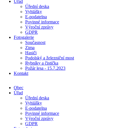
Úřad
Úřední deska
Vyhlášky
E-podatelna
Povinné informace
Výroční zprávy
GDPR
Fotogalerie
Současnost
Zima
Hasiči
Podolský a železniční most
Rybníky a čistička
Požár lesa - 15.7.2023
Kontakt
Obec
Úřad
Úřední deska
Vyhlášky
E-podatelna
Povinné informace
Výroční zprávy
GDPR