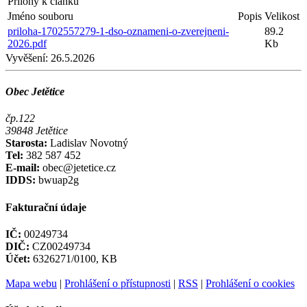
Přílohy k článku
Jméno souboru
Popis
Velikost
priloha-1702557279-1-dso-oznameni-o-zverejneni-
89.2
2026.pdf
Kb
Vyvěšení:
26.5.2026
Obec Jetětice
čp.122
39848 Jetětice
Starosta:
Ladislav Novotný
Tel:
382 587 452
E-mail:
obec@jetetice.cz
IDDS:
bwuap2g
Fakturační údaje
IČ:
00249734
DIČ:
CZ00249734
Účet:
6326271/0100, KB
Mapa webu
|
Prohlášení o přístupnosti
|
RSS
|
Prohlášení o cookies