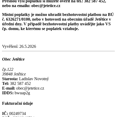
Přesnou výši poplatku si můžete ověřit na tel.: 382 587 452,
nebo na emailu: obec@jetetice.cz
Místní poplatky je možno uhradit bezhotovostní platbou na BÚ
č. 6326271/0100, nebo v hotovosti na obecním úřadě Jetětice v
úřední dny. V případě bezhotovostní platby uvádějte jako VS
čp. domu, ke kterému se poplatek vztahuje.
Vyvěšení:
26.5.2026
Obec Jetětice
čp.122
39848 Jetětice
Starosta:
Ladislav Novotný
Tel:
382 587 452
E-mail:
obec@jetetice.cz
IDDS:
bwuap2g
Fakturační údaje
IČ:
00249734