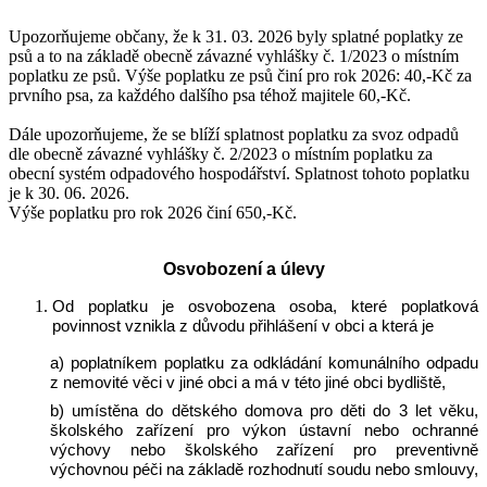
Upozorňujeme občany, že k 31. 03. 2026 byly splatné poplatky ze
psů a to na základě obecně závazné vyhlášky č. 1/2023 o místním
poplatku ze psů. Výše poplatku ze psů činí pro rok 2026: 40,-Kč za
prvního psa, za každého dalšího psa téhož majitele 60,-Kč.
Dále upozorňujeme, že se blíží splatnost poplatku za svoz odpadů
dle obecně závazné vyhlášky č. 2/2023 o místním poplatku za
obecní systém odpadového hospodářství. Splatnost tohoto poplatku
je k 30. 06. 2026.
Výše poplatku pro rok 2026 činí 650,-Kč.
Osvobození a úlevy
Od poplatku je osvobozena osoba, které poplatková
povinnost vznikla z důvodu přihlášení v obci a která je
a) poplatníkem poplatku za odkládání komunálního odpadu
z nemovité věci v jiné obci a má v této jiné obci bydliště,
b) umístěna do dětského domova pro děti do 3 let věku,
školského zařízení pro výkon ústavní nebo ochranné
výchovy nebo školského zařízení pro preventivně
výchovnou péči na základě rozhodnutí soudu nebo smlouvy,