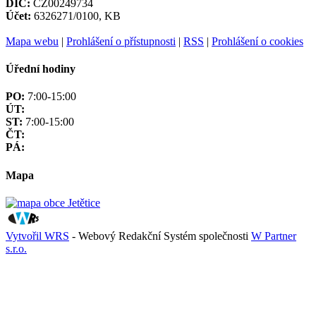
DIČ:
CZ00249734
Účet:
6326271/0100, KB
Mapa webu
|
Prohlášení o přístupnosti
|
RSS
|
Prohlášení o cookies
Úřední hodiny
PO:
7:00-15:00
ÚT:
ST:
7:00-15:00
ČT:
PÁ:
Mapa
Vytvořil WRS
- Webový Redakční Systém společnosti
W Partner
s.r.o.