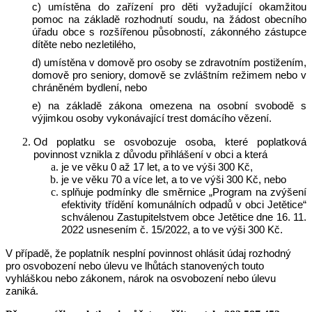
c) umístěna do zařízení pro děti vyžadující okamžitou
pomoc na základě rozhodnutí soudu, na žádost obecního
úřadu obce s rozšířenou působností, zákonného zástupce
dítěte nebo nezletilého,
d) umístěna v domově pro osoby se zdravotním postižením,
domově pro seniory, domově se zvláštním režimem nebo v
chráněném bydlení, nebo
e) na základě zákona omezena na osobní svobodě s
výjimkou osoby vykonávající trest domácího vězení.
Od poplatku se osvobozuje osoba, které poplatková
povinnost vznikla z důvodu přihlášení v obci a která
je ve věku 0 až 17 let, a to ve výši 300 Kč,
je ve věku 70 a více let, a to ve výši 300 Kč, nebo
splňuje podmínky dle směrnice „Program na zvýšení
efektivity třídění komunálních odpadů v obci Jetětice“
schválenou Zastupitelstvem obce Jetětice dne 16. 11.
2022 usnesením č. 15/2022, a to ve výši 300 Kč.
V případě, že poplatník nesplní povinnost ohlásit údaj rozhodný
pro osvobození nebo úlevu ve lhůtách stanovených touto
vyhláškou nebo zákonem, nárok na osvobození nebo úlevu
zaniká.