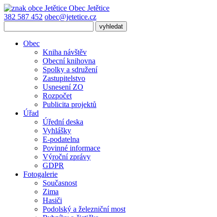
Obec
Jetětice
382 587 452
obec@jetetice.cz
Obec
Kniha návštěv
Obecní knihovna
Spolky a sdružení
Zastupitelstvo
Usnesení ZO
Rozpočet
Publicita projektů
Úřad
Úřední deska
Vyhlášky
E-podatelna
Povinné informace
Výroční zprávy
GDPR
Fotogalerie
Současnost
Zima
Hasiči
Podolský a železniční most