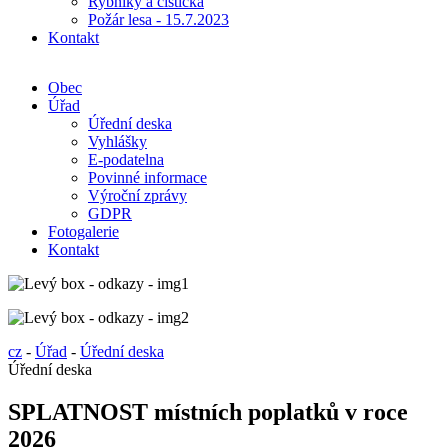
Rybníky a čistička
Požár lesa - 15.7.2023
Kontakt
Obec
Úřad
Úřední deska
Vyhlášky
E-podatelna
Povinné informace
Výroční zprávy
GDPR
Fotogalerie
Kontakt
cz
-
Úřad
-
Úřední deska
Úřední deska
SPLATNOST místních poplatků v roce
2026