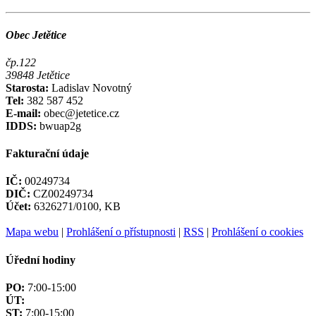
Obec Jetětice
čp.122
39848 Jetětice
Starosta:
Ladislav Novotný
Tel:
382 587 452
E-mail:
obec@jetetice.cz
IDDS:
bwuap2g
Fakturační údaje
IČ:
00249734
DIČ:
CZ00249734
Účet:
6326271/0100, KB
Mapa webu
|
Prohlášení o přístupnosti
|
RSS
|
Prohlášení o cookies
Úřední hodiny
PO:
7:00-15:00
ÚT:
ST:
7:00-15:00