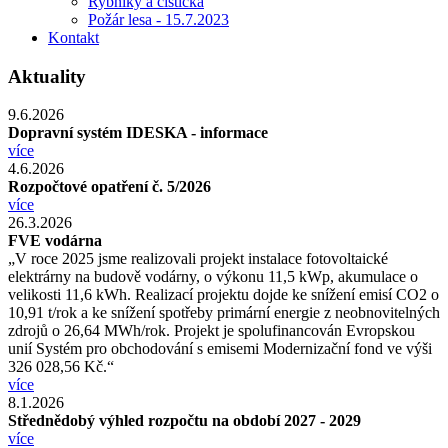
Rybníky a čistička
Požár lesa - 15.7.2023
Kontakt
Aktuality
9.6.2026
Dopravní systém IDESKA - informace
více
4.6.2026
Rozpočtové opatření č. 5/2026
více
26.3.2026
FVE vodárna
„V roce 2025 jsme realizovali projekt instalace fotovoltaické
elektrárny na budově vodárny, o výkonu 11,5 kWp, akumulace o
velikosti 11,6 kWh. Realizací projektu dojde ke snížení emisí CO2 o
10,91 t/rok a ke snížení spotřeby primární energie z neobnovitelných
zdrojů o 26,64 MWh/rok. Projekt je spolufinancován Evropskou
unií Systém pro obchodování s emisemi Modernizační fond ve výši
326 028,56 Kč.“
více
8.1.2026
Střednědobý výhled rozpočtu na období 2027 - 2029
více