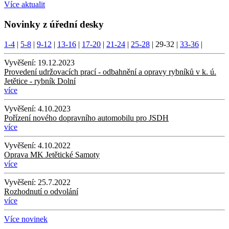
Více aktualit
Novinky z úřední desky
1-4
|
5-8
|
9-12
|
13-16
|
17-20
|
21-24
|
25-28
|
29-32
|
33-36
|
Vyvěšení:
19.12.2023
Provedení udržovacích prací - odbahnění a opravy rybníků v k. ú.
Jetětice - rybník Dolní
více
Vyvěšení:
4.10.2023
Pořízení nového dopravního automobilu pro JSDH
více
Vyvěšení:
4.10.2022
Oprava MK Jetětické Samoty
více
Vyvěšení:
25.7.2022
Rozhodnutí o odvolání
více
Více novinek