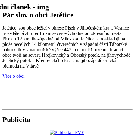
Pár slov o obci Jetětice
Jetětice jsou obec ležící v okrese Písek v Jihočeském kraji. Vesnice
je vzdálená zhruba 16 km severovýchodně od okresního města
Písek a 12 km jihozápadně od Milevska. Jetětice se rozkládají na
ploše necelých 14 kilometrů čtverečních v západní části Táborské
pahorkatiny v nadmořské výšce 447 m n. m. Přirozenou hranici
obce tvoří na severu Hrejkovický a Oborský potok, na jihovýchodě
Jetětický potok u Křenovického lesa a na jihozápadě orlická
přehrada na Vltavě.
Více o obci
Publicita