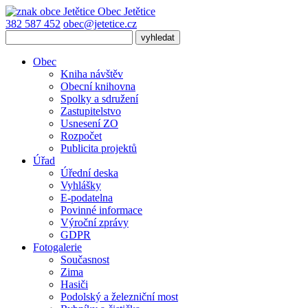
Obec
Jetětice
382 587 452
obec@jetetice.cz
Obec
Kniha návštěv
Obecní knihovna
Spolky a sdružení
Zastupitelstvo
Usnesení ZO
Rozpočet
Publicita projektů
Úřad
Úřední deska
Vyhlášky
E-podatelna
Povinné informace
Výroční zprávy
GDPR
Fotogalerie
Současnost
Zima
Hasiči
Podolský a železniční most