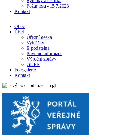
Rybníky a čistička
Požár lesa - 15.7.2023
Kontakt
Obec
Úřad
Úřední deska
Vyhlášky
E-podatelna
Povinné informace
Výroční zprávy
GDPR
Fotogalerie
Kontakt