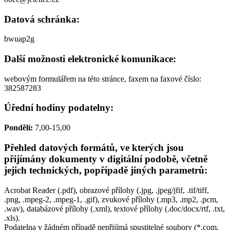
Datová schránka:
bwuap2g
Další možnosti elektronické komunikace:
webovým formulářem na této stránce, faxem na faxové číslo:
382587283
Úřední hodiny podatelny:
Pondělí:
7,00-15,00
Přehled datových formátů, ve kterých jsou
přijímány dokumenty v digitální podobě, včetně
jejich technických, popřípadě jiných parametrů:
Acrobat Reader (.pdf), obrazové přílohy (.jpg, .jpeg/jfif, .tif/tiff,
.png, .mpeg-2, .mpeg-1, .gif), zvukové přílohy (.mp3, .mp2, .pcm,
.wav), databázové přílohy (.xml), textové přílohy (.doc/docx/rtf, .txt,
.xls).
Podatelna v žádném případě nepřijímá spustitelné soubory (*.com,