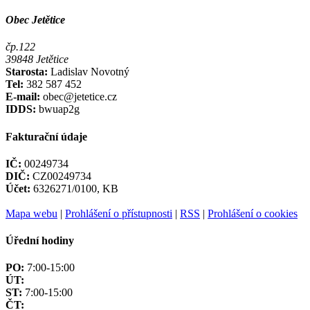
Obec Jetětice
čp.122
39848 Jetětice
Starosta:
Ladislav Novotný
Tel:
382 587 452
E-mail:
obec@jetetice.cz
IDDS:
bwuap2g
Fakturační údaje
IČ:
00249734
DIČ:
CZ00249734
Účet:
6326271/0100, KB
Mapa webu
|
Prohlášení o přístupnosti
|
RSS
|
Prohlášení o cookies
Úřední hodiny
PO:
7:00-15:00
ÚT:
ST:
7:00-15:00
ČT: