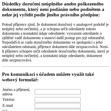
Důsledky doručení neúplného anebo poškozeného
dokumentu, který není podáním nebo podnětem a
nelze jej vyřídit podle jiného právního předpisu:
Pokud příjemce zjistí, že dokument doručený v analogové podobě je
neúplný nebo nečitelný, a je schopna určit odesílatele tohoto
dokumentu a kontaktní údaje odesílatele, vyrozumí odesílatele o
zjištěné vadě dokumentu a stanoví další postup pro její odstranění.
Nepodaří-li se vadu doručeného dokumentu ve spolupráci s jeho
odesílatelem odstranit, příjemce dokument dále nezpracovává. Není-
li příjemce schopen určit odesílatele doručeného dokumentu, který je
neúplný nebo nečitelný, a kontaktní údaje odesílatele, dokument
dále nezpracovává.
Pro komunikaci s úřadem můžete využít také
webový formulář:
Jméno a příjmení,
adresa
Telefon
E-mail