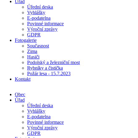
Úřad
Úřední deska
Vyhlášky
E-podatelna
Povinné informace
Výroční zprávy
GDPR
Fotogalerie
Současnost
Zima
Hasiči
Podolský a železniční most
Rybníky a čistička
Požár lesa - 15.7.2023
Kontakt
Obec
Úřad
Úřední deska
Vyhlášky
E-podatelna
Povinné informace
Výroční zprávy
GDPR