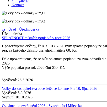
Fotogalerie
Kontakt
cz
-
Úřad
-
Úřední deska
Úřední deska
SPLATNOST místních poplatků v roce 2026
Upozorňujeme občany, že k 31. 03. 2026 byly splatné poplatky ze psů
psa, za každého dalšího psa téhož majitele 60,-Kč.
Dále upozorňujeme, že se blíží splatnost poplatku za svoz odpadů dl
2026.
Výše poplatku pro rok 2026 činí 650,-Kč.
Vyvěšení:
26.5.2026
Volby do zastupitelstva obce Jetětice konané 9. a 10. října 2026
Vyvěšení:
5.8.2026
Sejmutí:
10.10.2026
Oznámení o zveřejnění 2026 - Svazek obcí Milevska