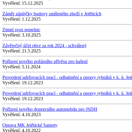
Vyvěšení:
15.12.2025
Záměr zápůjčky budovy smíšeného zboží v Jetěticích
Vyvěšení:
1.12.2025
Zimní svoz popelnic
Vyvěšení:
3.10.2025
Závěrečný účet obce za rok 2024 - schválený
Vyvěšení:
21.5.2025
Pořízení nového požárního přívěsu pro hašení
Vyvěšení:
5.11.2024
Provedení udržovacích prací - odbahnění a opravy rybníků v k. ú. Jetě
Vyvěšení:
19.12.2023
Provedení udržovacích prací - odbahnění a opravy rybníků v k. ú. Jetě
Vyvěšení:
19.12.2023
Pořízení nového dopravního automobilu pro JSDH
Vyvěšení:
4.10.2023
Oprava MK Jetětické Samoty
Vyvěšení:
4.10.2022