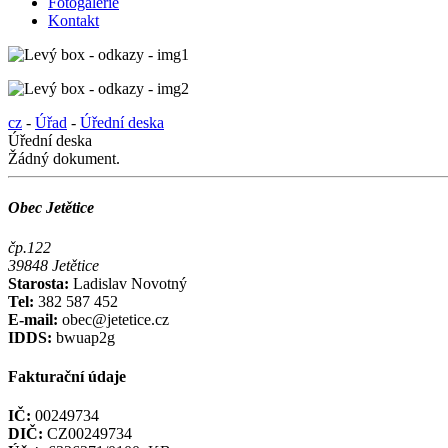
Fotogalerie
Kontakt
cz
-
Úřad
-
Úřední deska
Úřední deska
Žádný dokument.
Obec Jetětice
čp.122
39848 Jetětice
Starosta:
Ladislav Novotný
Tel:
382 587 452
E-mail:
obec@jetetice.cz
IDDS:
bwuap2g
Fakturační údaje
IČ:
00249734
DIČ:
CZ00249734