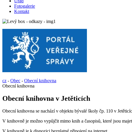
Úřad
Fotogalerie
Kontakt
cz
-
Obec
-
Obecní knihovna
Obecní knihovna
Obecní knihovna v Jetěticích
Obecní knihovna se nachází v objektu bývalé školy čp. 110 v Jetěticí
V knihovně je možno vypůjčit mimo knih a časopisů, které jsou majet
V knihovně je k dispozici bezplatné připojení na internet