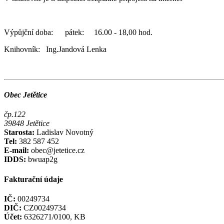
Výpůjční doba: pátek: 16.00 - 18,00 hod.
Knihovník: Ing.Jandová Lenka
Obec Jetětice
čp.122
39848 Jetětice
Starosta:
Ladislav Novotný
Tel:
382 587 452
E-mail:
obec@jetetice.cz
IDDS:
bwuap2g
Fakturační údaje
IČ:
00249734
DIČ:
CZ00249734
Účet:
6326271/0100, KB