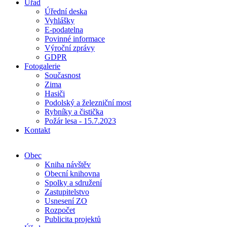
Úřad
Úřední deska
Vyhlášky
E-podatelna
Povinné informace
Výroční zprávy
GDPR
Fotogalerie
Současnost
Zima
Hasiči
Podolský a železniční most
Rybníky a čistička
Požár lesa - 15.7.2023
Kontakt
Obec
Kniha návštěv
Obecní knihovna
Spolky a sdružení
Zastupitelstvo
Usnesení ZO
Rozpočet
Publicita projektů