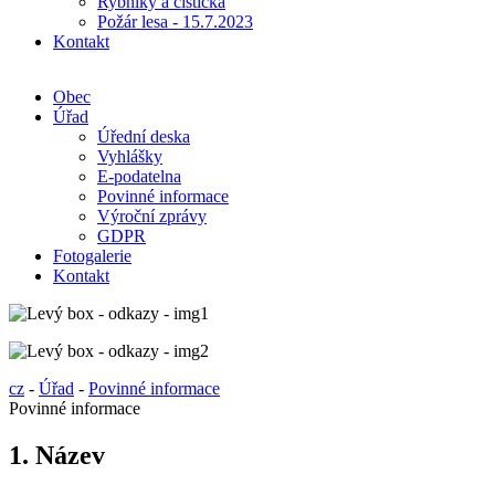
Rybníky a čistička
Požár lesa - 15.7.2023
Kontakt
Obec
Úřad
Úřední deska
Vyhlášky
E-podatelna
Povinné informace
Výroční zprávy
GDPR
Fotogalerie
Kontakt
cz
-
Úřad
-
Povinné informace
Povinné informace
1. Název