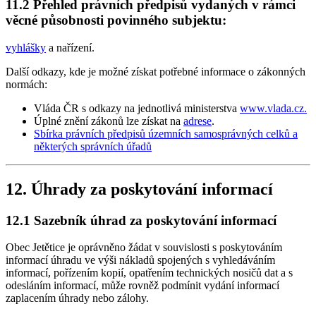
11.2 Přehled právních předpisů vydaných v rámci
věcné působnosti povinného subjektu:
vyhlášky
a nařízení.
Další odkazy, kde je možné získat potřebné informace o zákonných
normách:
Vláda ČR s odkazy na jednotlivá ministerstva
www.vlada.cz.
Úplné znění zákonů lze získat na
adrese
.
Sbírka právních předpisů územních samosprávných celků a
některých správních úřadů
12. Úhrady za poskytování informací
12.1 Sazebník úhrad za poskytování informací
Obec Jetětice je oprávněno žádat v souvislosti s poskytováním
informací úhradu ve výši nákladů spojených s vyhledáváním
informací, pořízením kopií, opatřením technických nosičů dat a s
odesláním informací, může rovněž podmínit vydání informací
zaplacením úhrady nebo zálohy.