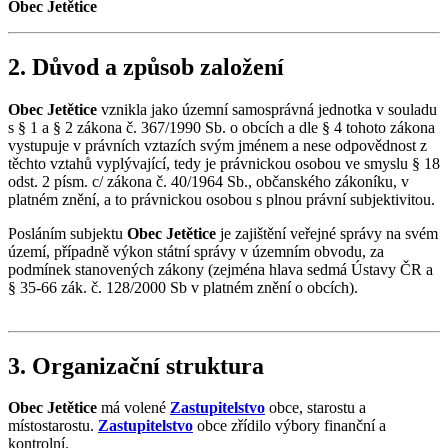
Obec Jetětice
2. Důvod a způsob založení
Obec Jetětice
vznikla jako územní samosprávná jednotka v souladu
s § 1 a § 2 zákona č. 367/1990 Sb. o obcích a dle § 4 tohoto zákona
vystupuje v právních vztazích svým jménem a nese odpovědnost z
těchto vztahů vyplývající, tedy je právnickou osobou ve smyslu § 18
odst. 2 písm. c/ zákona č. 40/1964 Sb., občanského zákoníku, v
platném znění, a to právnickou osobou s plnou právní subjektivitou.
Posláním subjektu
Obec Jetětice
je zajištění veřejné správy na svém
území, případně výkon státní správy v územním obvodu, za
podmínek stanovených zákony (zejména hlava sedmá Ústavy ČR a
§ 35-66 zák. č. 128/2000 Sb v platném znění o obcích).
3. Organizační struktura
Obec Jetětice
má volené
Zastupitelstvo
obce, starostu a
místostarostu.
Zastupitelstvo
obce zřídilo výbory finanční a
kontrolní.