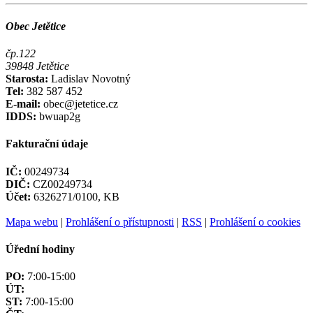
Obec Jetětice
čp.122
39848 Jetětice
Starosta:
Ladislav Novotný
Tel:
382 587 452
E-mail:
obec@jetetice.cz
IDDS:
bwuap2g
Fakturační údaje
IČ:
00249734
DIČ:
CZ00249734
Účet:
6326271/0100, KB
Mapa webu
|
Prohlášení o přístupnosti
|
RSS
|
Prohlášení o cookies
Úřední hodiny
PO:
7:00-15:00
ÚT:
ST:
7:00-15:00