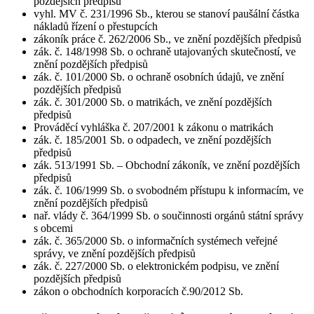
pozdějších předpisů
vyhl. MV č. 231/1996 Sb., kterou se stanoví paušální částka
nákladů řízení o přestupcích
zákoník práce č. 262/2006 Sb., ve znění pozdějších předpisů
zák. č. 148/1998 Sb. o ochraně utajovaných skutečností, ve
znění pozdějších předpisů
zák. č. 101/2000 Sb. o ochraně osobních údajů, ve znění
pozdějších předpisů
zák. č. 301/2000 Sb. o matrikách, ve znění pozdějších
předpisů
Prováděcí vyhláška č. 207/2001 k zákonu o matrikách
zák. č. 185/2001 Sb. o odpadech, ve znění pozdějších
předpisů
zák. 513/1991 Sb. – Obchodní zákoník, ve znění pozdějších
předpisů
zák. č. 106/1999 Sb. o svobodném přístupu k informacím, ve
znění pozdějších předpisů
nař. vlády č. 364/1999 Sb. o součinnosti orgánů státní správy
s obcemi
zák. č. 365/2000 Sb. o informačních systémech veřejné
správy, ve znění pozdějších předpisů
zák. č. 227/2000 Sb. o elektronickém podpisu, ve znění
pozdějších předpisů
zákon o obchodních korporacích č.90/2012 Sb.