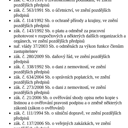
pozdějších předpisů
zák. č. 563/1991 Sb. o účetnictví, ve znění pozdějších
předpisů
zák. č. 114/1992 Sb. o ochraně přírody a krajiny, ve znění
pozdějších předpisů
zák. č. 143/1992 Sb. o platu a odměně za pracovní
pohotovost v rozpočtových a některých dalších organizacích a
orgánech, ve znění pozdějších předpisů
nař. vlády 37/2003 Sb. o odměnách za výkon funkce členům
zastupitelstev
zák. č. 280/2009 Sb. daňový řád, ve znění pozdějších
předpisů
zák. č. 338/1992 Sb. o dani z nemovitostí, ve znění
pozdějších předpisů
zák. č. 634/2004 Sb. o správních poplatcích, ve znění
pozdějších předpisů
zák. č. 273/2008 Sb. o dani z nemovitostí, ve znění
pozdějších předpisů
zák. č. 21/2006 Sb. o ověřování shody opisu nebo kopie s
listinou a o ověřování pravosti podpisu a o změně některých
zákonů (zákon o ověřování)
zák. č. 111/1994 Sb. o silniční dopravě, ve znění pozdějších
předpisů
zák. č. 137/2006 Sb. o veřejných zakázkách, ve znění