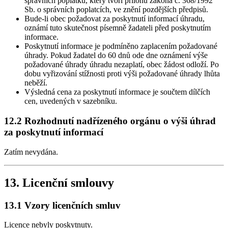
správních poplatků, který tvoří přílohu zákona č. 368/1992
Sb. o správních poplatcích, ve znění pozdějších předpisů.
Bude-li obec požadovat za poskytnutí informací úhradu,
oznámí tuto skutečnost písemně žadateli před poskytnutím
informace.
Poskytnutí informace je podmíněno zaplacením požadované
úhrady. Pokud žadatel do 60 dnů ode dne oznámení výše
požadované úhrady úhradu nezaplatí, obec žádost odloží. Po
dobu vyřizování stížnosti proti výši požadované úhrady lhůta
neběží.
Výsledná cena za poskytnutí informace je součtem dílčích
cen, uvedených v sazebníku.
12.2 Rozhodnutí nadřízeného orgánu o výši úhrad
za poskytnutí informací
Zatím nevydána.
13. Licenční smlouvy
13.1 Vzory licenčních smluv
Licence nebyly poskytnuty.