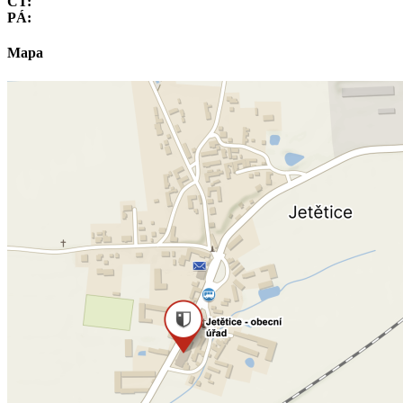
ČT:
PÁ:
Mapa