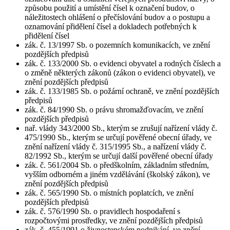
způsobu použití a umístění čísel k označení budov, o
náležitostech ohlášení o přečíslování budov a o postupu a
oznamování přidělení čísel a dokladech potřebných k
přidělení čísel
zák. č. 13/1997 Sb. o pozemních komunikacích, ve znění
pozdějších předpisů
zák. č. 133/2000 Sb. o evidenci obyvatel a rodných číslech a
o změně některých zákonů (zákon o evidenci obyvatel), ve
znění pozdějších předpisů
zák. č. 133/1985 Sb. o požární ochraně, ve znění pozdějších
předpisů
zák. č. 84/1990 Sb. o právu shromažďovacím, ve znění
pozdějších předpisů
nař. vlády 343/2000 Sb., kterým se zrušují nařízení vlády č.
475/1990 Sb., kterým se určují pověřené obecní úřady, ve
znění nařízení vlády č. 315/1995 Sb., a nařízení vlády č.
82/1992 Sb., kterým se určují další pověřené obecní úřady
zák. č. 561/2004 Sb. o předškolním, základním středním,
vyšším odborném a jiném vzdělávání (školský zákon), ve
znění pozdějších předpisů
zák. č. 565/1990 Sb. o místních poplatcích, ve znění
pozdějších předpisů
zák. č. 576/1990 Sb. o pravidlech hospodaření s
rozpočtovými prostředky, ve znění pozdějších předpisů
zák. č. 455/1991 o živnostenském podnikání, ve znění