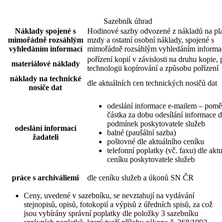
Sazebník úhrad
Náklady spojené s
Hodinové sazby odvozené z nákladů na plat
mimořádně rozsáhlým
mzdy a ostatní osobní náklady, spojené s
vyhledáním informací
mimořádně rozsáhlým vyhledáním informa
pořízení kopií v závislosti na druhu kopie, 
materiálové náklady
technologii kopírování a způsobu pořízení
náklady na technické
dle aktuálních cen technických nosičů dat
nosiče dat
odeslání informace e-mailem – pomě
částka za dobu odesílání informace d
podmínek poskytovatele služeb
odeslání informací
balné (paušální sazba)
žadateli
poštovné dle aktuálního ceníku
telefonní poplatky (vč. faxu) dle akt
ceníku poskytovatele služeb
práce s archiváliemi
dle ceníku služeb a úkonů SN ČR
Ceny, uvedené v sazebníku, se nevztahují na vydávání
stejnopisů, opisů, fotokopií a výpisů z úředních spisů, za což
jsou vybírány správní poplatky dle položky 3 sazebníku