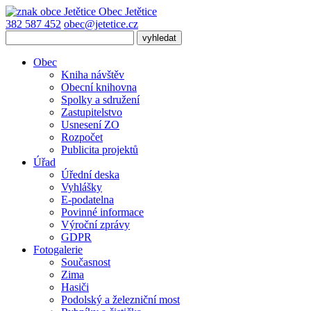
Obec
Jetětice
382 587 452
obec@jetetice.cz
Obec
Kniha návštěv
Obecní knihovna
Spolky a sdružení
Zastupitelstvo
Usnesení ZO
Rozpočet
Publicita projektů
Úřad
Úřední deska
Vyhlášky
E-podatelna
Povinné informace
Výroční zprávy
GDPR
Fotogalerie
Současnost
Zima
Hasiči
Podolský a železniční most