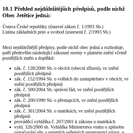
10.1 Přehled nejdůležitějších předpisů, podle nichž
Obec Jetětice
jedná:
Ústava České republiky (ústavní zákon č. 1/1993 Sb.)
Listina základních práv a svobod (usnesení č. 2/1993 Sb.)
Mezi nejdůležitější předpisy, podle nichž obec jedná a rozhoduje,
patří především následující zákonné normy v platném znění včetně
pozdějších změn a doplňků:
zák. č. 128/2000 Sb. o obcích (obecní zřízení), ve znění
pozdějších předpisů
zák. č. 152/1994 Sb. o volbách do zastupitelstev v obcích, ve
znění pozdějších předpisů
zák. č. 500/2004 Sb. správní řád, ve znění pozdějších
předpisů
zák. č. 200/1990 Sb. o přestupcích, ve znění pozdějších
předpisů
zák. č. 301/2004 Sb. o matrikách, ve znění pozdějších
předpisů
prováděcí vyhláška č. 207/2001 k zákonu o matrikách
vyhl. 326/2000 sb. Vyhláška Ministerstva vnitra o způsobu
označování ulic a ostatních veřejných prostranství názvy, o