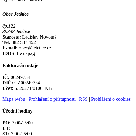
Obec Jetětice
čp.122
39848 Jetětice
Starosta:
Ladislav Novotný
Tel:
382 587 452
E-mail:
obec@jetetice.cz
IDDS:
bwuap2g
Fakturační údaje
IČ:
00249734
DIČ:
CZ00249734
Účet:
6326271/0100, KB
Mapa webu
|
Prohlášení o přístupnosti
|
RSS
|
Prohlášení o cookies
Úřední hodiny
PO:
7:00-15:00
ÚT:
ST:
7:00-15:00