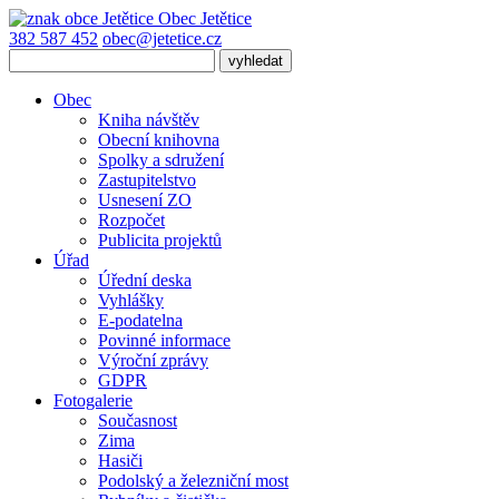
Obec
Jetětice
382 587 452
obec@jetetice.cz
Obec
Kniha návštěv
Obecní knihovna
Spolky a sdružení
Zastupitelstvo
Usnesení ZO
Rozpočet
Publicita projektů
Úřad
Úřední deska
Vyhlášky
E-podatelna
Povinné informace
Výroční zprávy
GDPR
Fotogalerie
Současnost
Zima
Hasiči
Podolský a železniční most