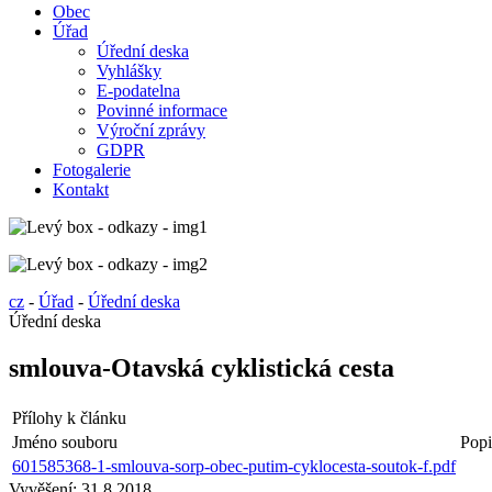
Obec
Úřad
Úřední deska
Vyhlášky
E-podatelna
Povinné informace
Výroční zprávy
GDPR
Fotogalerie
Kontakt
cz
-
Úřad
-
Úřední deska
Úřední deska
smlouva-Otavská cyklistická cesta
Přílohy k článku
Jméno souboru
Popi
601585368-1-smlouva-sorp-obec-putim-cyklocesta-soutok-f.pdf
Vyvěšení:
31.8.2018