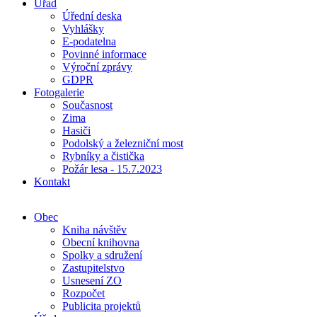
Úřad
Úřední deska
Vyhlášky
E-podatelna
Povinné informace
Výroční zprávy
GDPR
Fotogalerie
Současnost
Zima
Hasiči
Podolský a železniční most
Rybníky a čistička
Požár lesa - 15.7.2023
Kontakt
Obec
Kniha návštěv
Obecní knihovna
Spolky a sdružení
Zastupitelstvo
Usnesení ZO
Rozpočet
Publicita projektů