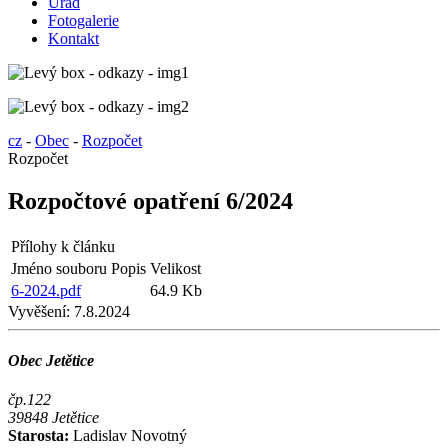
Úřad
Fotogalerie
Kontakt
cz
-
Obec
-
Rozpočet
Rozpočet
Rozpočtové opatření 6/2024
Přílohy k článku
Jméno souboru
Popis
Velikost
6-2024.pdf
64.9 Kb
Vyvěšení:
7.8.2024
Obec Jetětice
čp.122
39848 Jetětice
Starosta:
Ladislav Novotný