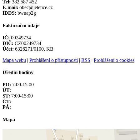
Tel:
382 587 452
E-mail:
obec@jetetice.cz
IDDS:
bwuap2g
Fakturační údaje
IČ:
00249734
DIČ:
CZ00249734
Účet:
6326271/0100, KB
Mapa webu
|
Prohlášení o přístupnosti
|
RSS
|
Prohlášení o cookies
Úřední hodiny
PO:
7:00-15:00
ÚT:
ST:
7:00-15:00
ČT:
PÁ:
Mapa