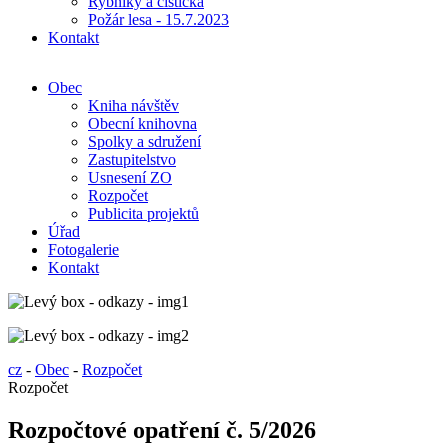
Rybníky a čistička
Požár lesa - 15.7.2023
Kontakt
Obec
Kniha návštěv
Obecní knihovna
Spolky a sdružení
Zastupitelstvo
Usnesení ZO
Rozpočet
Publicita projektů
Úřad
Fotogalerie
Kontakt
cz
-
Obec
-
Rozpočet
Rozpočet
Rozpočtové opatření č. 5/2026