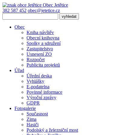
Obec
Jetětice
382 587 452
obec@jetetice.cz
Obec
Kniha návštěv
Obecní knihovna
Spolky a sdružení
Zastupitelstvo
Usnesení ZO
Rozpočet
Publicita projektů
Úřad
Úřední deska
Vyhlášky
E-podatelna
Povinné informace
Výroční zprávy
GDPR
Fotogalerie
Současnost
Zima
Hasiči
Podolský a železniční most