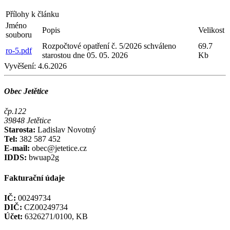
Přílohy k článku
Jméno
Popis
Velikost
souboru
Rozpočtové opatření č. 5/2026 schváleno
69.7
ro-5.pdf
starostou dne 05. 05. 2026
Kb
Vyvěšení:
4.6.2026
Obec Jetětice
čp.122
39848 Jetětice
Starosta:
Ladislav Novotný
Tel:
382 587 452
E-mail:
obec@jetetice.cz
IDDS:
bwuap2g
Fakturační údaje
IČ:
00249734
DIČ:
CZ00249734
Účet:
6326271/0100, KB