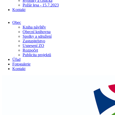
Rybníky a čistička
Požár lesa - 15.7.2023
Kontakt
Obec
Kniha návštěv
Obecní knihovna
Spolky a sdružení
Zastupitelstvo
Usnesení ZO
Rozpočet
Publicita projektů
Úřad
Fotogalerie
Kontakt