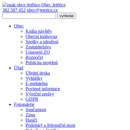
Obec
Jetětice
382 587 452
obec@jetetice.cz
Obec
Kniha návštěv
Obecní knihovna
Spolky a sdružení
Zastupitelstvo
Usnesení ZO
Rozpočet
Publicita projektů
Úřad
Úřední deska
Vyhlášky
E-podatelna
Povinné informace
Výroční zprávy
GDPR
Fotogalerie
Současnost
Zima
Hasiči
Podolský a železniční most