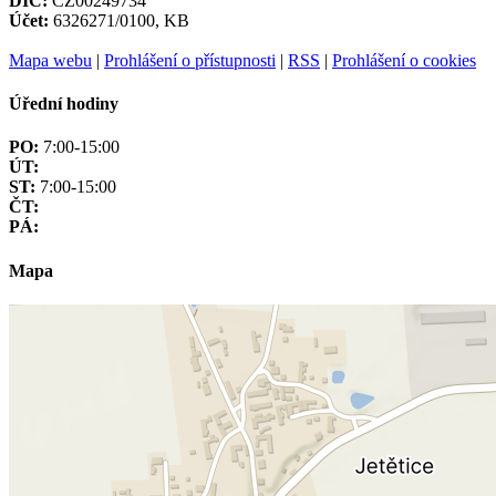
DIČ:
CZ00249734
Účet:
6326271/0100, KB
Mapa webu
|
Prohlášení o přístupnosti
|
RSS
|
Prohlášení o cookies
Úřední hodiny
PO:
7:00-15:00
ÚT:
ST:
7:00-15:00
ČT:
PÁ:
Mapa