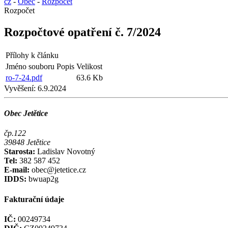
cz
-
Obec
-
Rozpočet
Rozpočet
Rozpočtové opatření č. 7/2024
Přílohy k článku
Jméno souboru
Popis
Velikost
ro-7-24.pdf
63.6 Kb
Vyvěšení:
6.9.2024
Obec Jetětice
čp.122
39848 Jetětice
Starosta:
Ladislav Novotný
Tel:
382 587 452
E-mail:
obec@jetetice.cz
IDDS:
bwuap2g
Fakturační údaje
IČ:
00249734