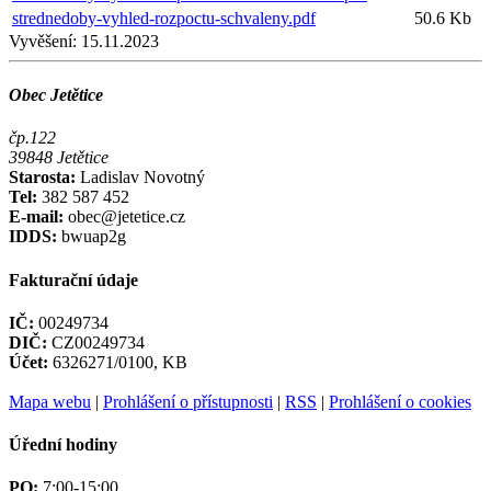
strednedoby-vyhled-rozpoctu-schvaleny.pdf
50.6 Kb
Vyvěšení:
15.11.2023
Obec Jetětice
čp.122
39848 Jetětice
Starosta:
Ladislav Novotný
Tel:
382 587 452
E-mail:
obec@jetetice.cz
IDDS:
bwuap2g
Fakturační údaje
IČ:
00249734
DIČ:
CZ00249734
Účet:
6326271/0100, KB
Mapa webu
|
Prohlášení o přístupnosti
|
RSS
|
Prohlášení o cookies
Úřední hodiny
PO:
7:00-15:00