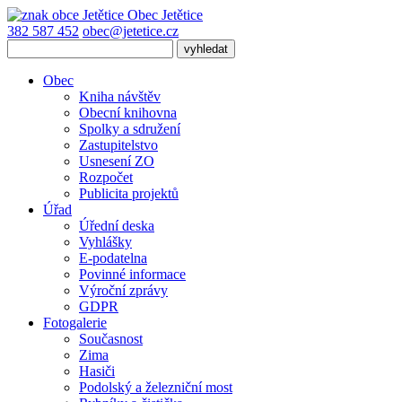
Obec
Jetětice
382 587 452
obec@jetetice.cz
Obec
Kniha návštěv
Obecní knihovna
Spolky a sdružení
Zastupitelstvo
Usnesení ZO
Rozpočet
Publicita projektů
Úřad
Úřední deska
Vyhlášky
E-podatelna
Povinné informace
Výroční zprávy
GDPR
Fotogalerie
Současnost
Zima
Hasiči
Podolský a železniční most