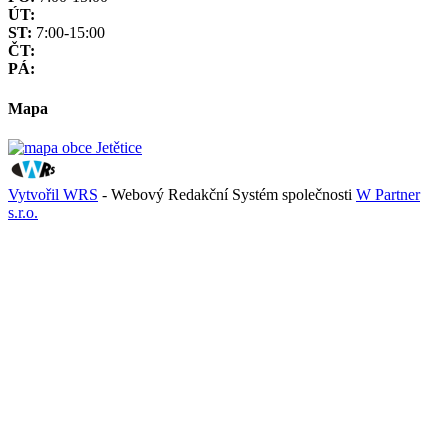
ÚT:
ST:
7:00-15:00
ČT:
PÁ:
Mapa
Vytvořil WRS
- Webový Redakční Systém společnosti
W Partner
s.r.o.