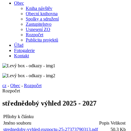
Obec
Kniha návštěv
Obecní knihovna
Spolky a sdružení
Zastupitelstvo
Usnesení ZO
Rozpočet
Publicita projektů
Úřad
Fotogalerie
Kontakt
cz
-
Obec
-
Rozpočet
Rozpočet
střednědobý výhled 2025 - 2027
Přílohy k článku
Jméno souboru
Popis
Velikost
strednedoby-vyhled-rozpoctu-25-27373790313.pdf
50.3 Kb