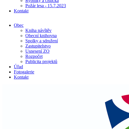
Rybníky a čistička
Požár lesa - 15.7.2023
Kontakt
Obec
Kniha návštěv
Obecní knihovna
Spolky a sdružení
Zastupitelstvo
Usnesení ZO
Rozpočet
Publicita projektů
Úřad
Fotogalerie
Kontakt