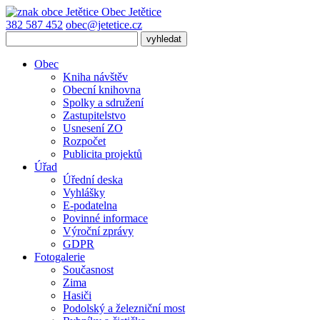
Obec
Jetětice
382 587 452
obec@jetetice.cz
Obec
Kniha návštěv
Obecní knihovna
Spolky a sdružení
Zastupitelstvo
Usnesení ZO
Rozpočet
Publicita projektů
Úřad
Úřední deska
Vyhlášky
E-podatelna
Povinné informace
Výroční zprávy
GDPR
Fotogalerie
Současnost
Zima
Hasiči
Podolský a železniční most