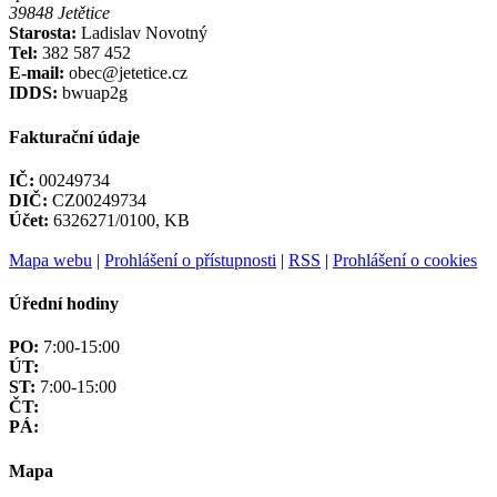
39848 Jetětice
Starosta:
Ladislav Novotný
Tel:
382 587 452
E-mail:
obec@jetetice.cz
IDDS:
bwuap2g
Fakturační údaje
IČ:
00249734
DIČ:
CZ00249734
Účet:
6326271/0100, KB
Mapa webu
|
Prohlášení o přístupnosti
|
RSS
|
Prohlášení o cookies
Úřední hodiny
PO:
7:00-15:00
ÚT:
ST:
7:00-15:00
ČT:
PÁ:
Mapa