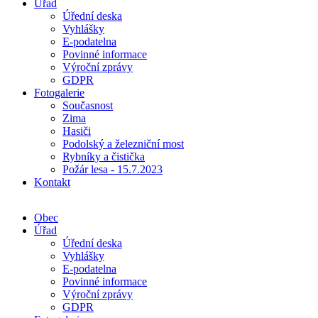
Úřad
Úřední deska
Vyhlášky
E-podatelna
Povinné informace
Výroční zprávy
GDPR
Fotogalerie
Současnost
Zima
Hasiči
Podolský a železniční most
Rybníky a čistička
Požár lesa - 15.7.2023
Kontakt
Obec
Úřad
Úřední deska
Vyhlášky
E-podatelna
Povinné informace
Výroční zprávy
GDPR