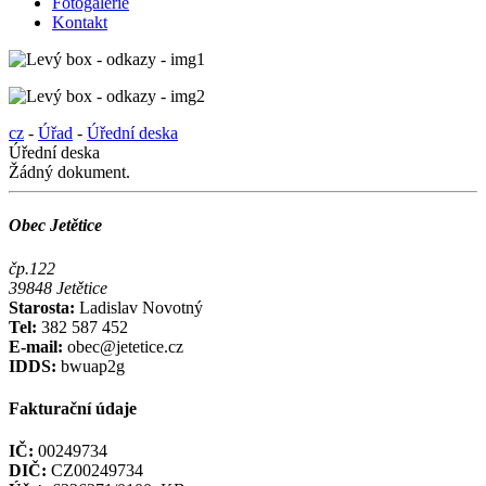
Fotogalerie
Kontakt
cz
-
Úřad
-
Úřední deska
Úřední deska
Žádný dokument.
Obec Jetětice
čp.122
39848 Jetětice
Starosta:
Ladislav Novotný
Tel:
382 587 452
E-mail:
obec@jetetice.cz
IDDS:
bwuap2g
Fakturační údaje
IČ:
00249734
DIČ:
CZ00249734