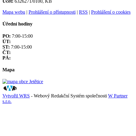
Účet:
6326271/0100, KB
Mapa webu
|
Prohlášení o přístupnosti
|
RSS
|
Prohlášení o cookies
Úřední hodiny
PO:
7:00-15:00
ÚT:
ST:
7:00-15:00
ČT:
PÁ:
Mapa
Vytvořil WRS
- Webový Redakční Systém společnosti
W Partner
s.r.o.