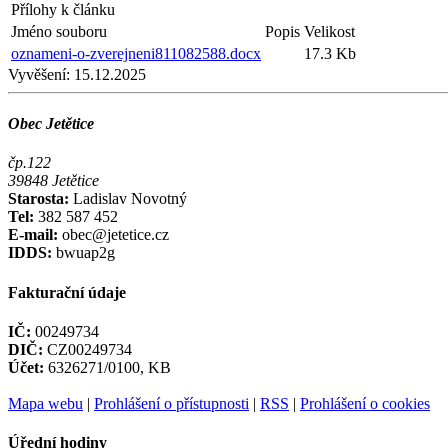
Přílohy k článku
Jméno souboru
Popis
Velikost
oznameni-o-zverejneni811082588.docx
17.3 Kb
Vyvěšení:
15.12.2025
Obec Jetětice
čp.122
39848 Jetětice
Starosta:
Ladislav Novotný
Tel:
382 587 452
E-mail:
obec@jetetice.cz
IDDS:
bwuap2g
Fakturační údaje
IČ:
00249734
DIČ:
CZ00249734
Účet:
6326271/0100, KB
Mapa webu
|
Prohlášení o přístupnosti
|
RSS
|
Prohlášení o cookies
Úřední hodiny