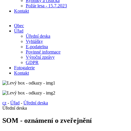
Rybníky a čistička
Požár lesa - 15.7.2023
Kontakt
Obec
Úřad
Úřední deska
Vyhlášky
E-podatelna
Povinné informace
Výroční zprávy
GDPR
Fotogalerie
Kontakt
cz
-
Úřad
-
Úřední deska
Úřední deska
SOM - oznámení o zveřejnění