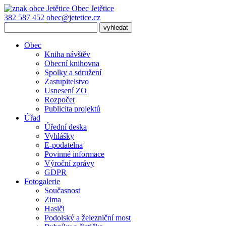
Obec
Jetětice
382 587 452
obec@jetetice.cz
Obec
Kniha návštěv
Obecní knihovna
Spolky a sdružení
Zastupitelstvo
Usnesení ZO
Rozpočet
Publicita projektů
Úřad
Úřední deska
Vyhlášky
E-podatelna
Povinné informace
Výroční zprávy
GDPR
Fotogalerie
Současnost
Zima
Hasiči
Podolský a železniční most