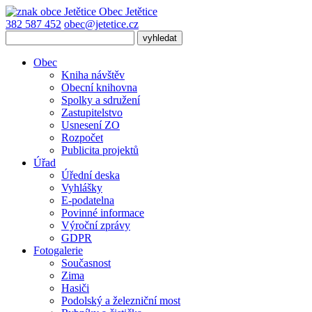
Obec
Jetětice
382 587 452
obec@jetetice.cz
Obec
Kniha návštěv
Obecní knihovna
Spolky a sdružení
Zastupitelstvo
Usnesení ZO
Rozpočet
Publicita projektů
Úřad
Úřední deska
Vyhlášky
E-podatelna
Povinné informace
Výroční zprávy
GDPR
Fotogalerie
Současnost
Zima
Hasiči
Podolský a železniční most