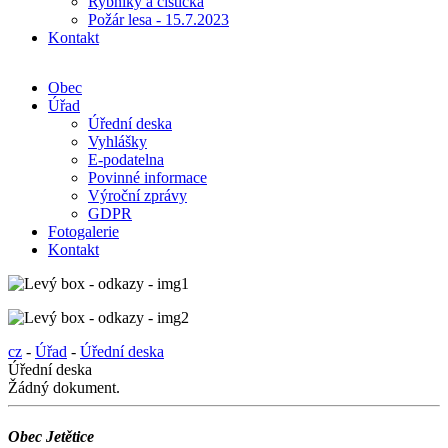
Rybníky a čistička
Požár lesa - 15.7.2023
Kontakt
Obec
Úřad
Úřední deska
Vyhlášky
E-podatelna
Povinné informace
Výroční zprávy
GDPR
Fotogalerie
Kontakt
cz
-
Úřad
-
Úřední deska
Úřední deska
Žádný dokument.
Obec Jetětice