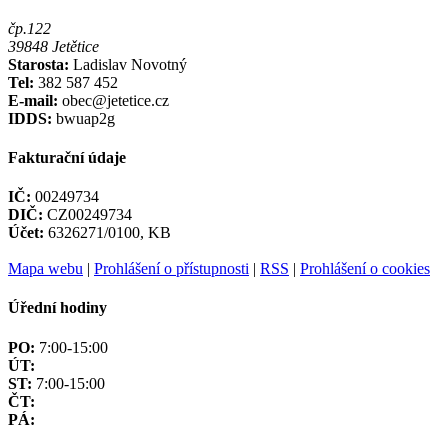
čp.122
39848 Jetětice
Starosta:
Ladislav Novotný
Tel:
382 587 452
E-mail:
obec@jetetice.cz
IDDS:
bwuap2g
Fakturační údaje
IČ:
00249734
DIČ:
CZ00249734
Účet:
6326271/0100, KB
Mapa webu
|
Prohlášení o přístupnosti
|
RSS
|
Prohlášení o cookies
Úřední hodiny
PO:
7:00-15:00
ÚT:
ST:
7:00-15:00
ČT:
PÁ: