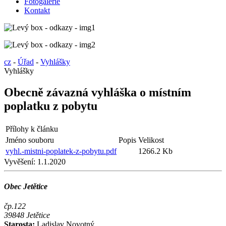
Fotogalerie
Kontakt
cz
-
Úřad
-
Vyhlášky
Vyhlášky
Obecně závazná vyhláška o místním
poplatku z pobytu
Přílohy k článku
Jméno souboru
Popis
Velikost
vyhl.-mistni-poplatek-z-pobytu.pdf
1266.2 Kb
Vyvěšení:
1.1.2020
Obec Jetětice
čp.122
39848 Jetětice
Starosta:
Ladislav Novotný