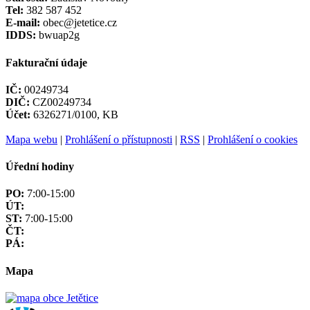
Tel:
382 587 452
E-mail:
obec@jetetice.cz
IDDS:
bwuap2g
Fakturační údaje
IČ:
00249734
DIČ:
CZ00249734
Účet:
6326271/0100, KB
Mapa webu
|
Prohlášení o přístupnosti
|
RSS
|
Prohlášení o cookies
Úřední hodiny
PO:
7:00-15:00
ÚT:
ST:
7:00-15:00
ČT:
PÁ:
Mapa