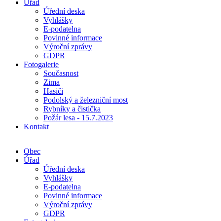
Úřad
Úřední deska
Vyhlášky
E-podatelna
Povinné informace
Výroční zprávy
GDPR
Fotogalerie
Současnost
Zima
Hasiči
Podolský a železniční most
Rybníky a čistička
Požár lesa - 15.7.2023
Kontakt
Obec
Úřad
Úřední deska
Vyhlášky
E-podatelna
Povinné informace
Výroční zprávy
GDPR