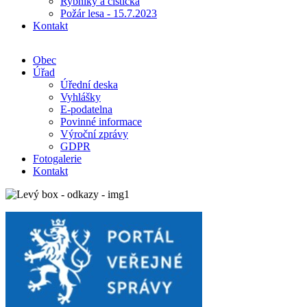
Rybníky a čistička
Požár lesa - 15.7.2023
Kontakt
Obec
Úřad
Úřední deska
Vyhlášky
E-podatelna
Povinné informace
Výroční zprávy
GDPR
Fotogalerie
Kontakt