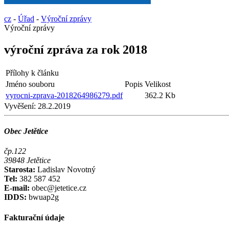
cz
-
Úřad
-
Výroční zprávy
Výroční zprávy
výroční zpráva za rok 2018
Přílohy k článku
Jméno souboru
Popis
Velikost
vyrocni-zprava-2018264986279.pdf
362.2 Kb
Vyvěšení:
28.2.2019
Obec Jetětice
čp.122
39848 Jetětice
Starosta:
Ladislav Novotný
Tel:
382 587 452
E-mail:
obec@jetetice.cz
IDDS:
bwuap2g
Fakturační údaje