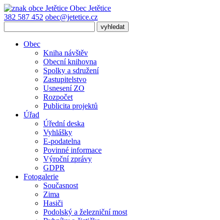
Obec
Jetětice
382 587 452
obec@jetetice.cz
Obec
Kniha návštěv
Obecní knihovna
Spolky a sdružení
Zastupitelstvo
Usnesení ZO
Rozpočet
Publicita projektů
Úřad
Úřední deska
Vyhlášky
E-podatelna
Povinné informace
Výroční zprávy
GDPR
Fotogalerie
Současnost
Zima
Hasiči
Podolský a železniční most